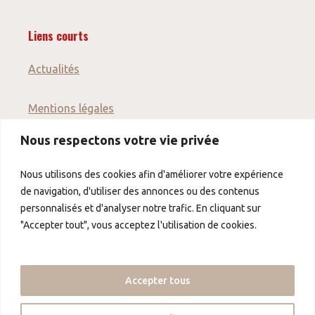
Liens courts
Actualités
Mentions légales
CONDITIONS
Nous respectons votre vie privée
GÉNÉRALES DE
VENTE
Nous utilisons des cookies afin d'améliorer votre expérience
Protection des
de navigation, d'utiliser des annonces ou des contenus
données
personnalisés et d'analyser notre trafic. En cliquant sur
"Accepter tout", vous acceptez l'utilisation de cookies.
À propos de nous
À propos de nous
Accepter tous
Contact
Partenaire