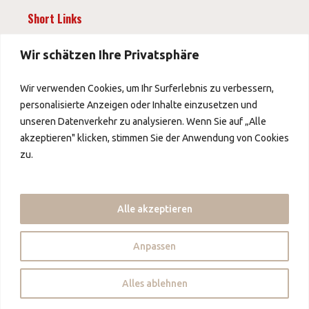
Short Links
News
Wir schätzen Ihre Privatsphäre
Wir verwenden Cookies, um Ihr Surferlebnis zu verbessern,
Impressum
personalisierte Anzeigen oder Inhalte einzusetzen und
AGB
unseren Datenverkehr zu analysieren. Wenn Sie auf „Alle
Datenschutz
akzeptieren" klicken, stimmen Sie der Anwendung von Cookies
zu.
Über uns
Über uns
Alle akzeptieren
Kontakt
Partner
Anpassen
Copyright © 2026 - China Foods Alliance - mybow
Alles ablehnen