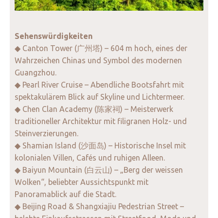
Sehenswürdigkeiten
◆ Canton Tower (广州塔) – 604 m hoch, eines der
Wahrzeichen Chinas und Symbol des modernen
Guangzhou.
◆ Pearl River Cruise – Abendliche Bootsfahrt mit
spektakulärem Blick auf Skyline und Lichtermeer.
◆ Chen Clan Academy (陈家祠) – Meisterwerk
traditioneller Architektur mit filigranen Holz- und
Steinverzierungen.
◆ Shamian Island (沙面岛) – Historische Insel mit
kolonialen Villen, Cafés und ruhigen Alleen.
◆ Baiyun Mountain (白云山) – „Berg der weissen
Wolken“, beliebter Aussichtspunkt mit
Panoramablick auf die Stadt.
◆ Beijing Road & Shangxiajiu Pedestrian Street –