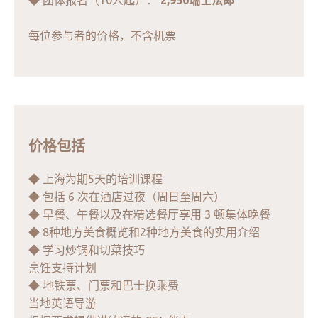
◆ 团体报名（10人起）：
2,950瑞士法郎
每位参与者的价格，不含机票
价格包括
◆ 上海为期5天的培训课程
◆ 包括 6 次在酒店过夜（周日至周六）
◆ 早餐、午餐以及在精选餐厅享用 3 顿集体晚餐
◆ 8种地方美食概览和2种地方美食的实用介绍
◆ 学习炒锅和切菜技巧
烹饪支持计划
◆ 地铁票、门票和巴士换乘费
当地英语导游