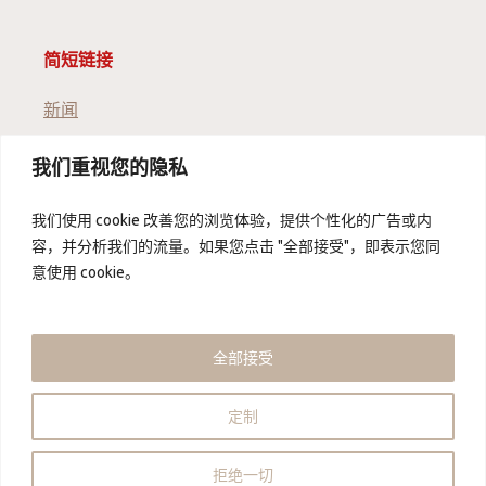
简短链接
新闻
我们重视您的隐私
版本说明
通用技术委员会
我们使用 cookie 改善您的浏览体验，提供个性化的广告或内
数据保护
容，并分析我们的流量。如果您点击 "全部接受"，即表示您同
意使用 cookie。
关于我们
关于我们
全部接受
联系我们
合作伙伴
定制
版权所有 © 2026 - 中国食品联盟 - mybow
拒绝一切