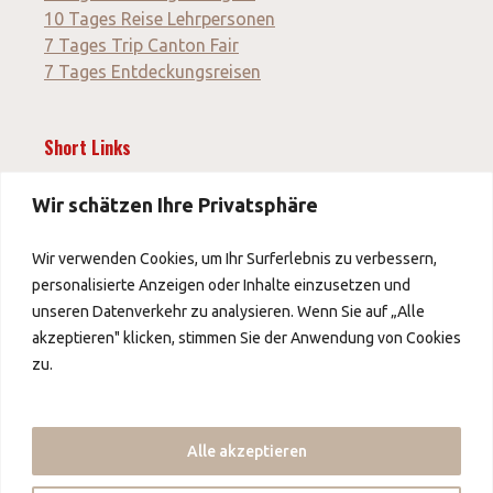
10 Tages Reise Lehrpersonen
7 Tages Trip Canton Fair
7 Tages Entdeckungsreisen
Short Links
News
Wir schätzen Ihre Privatsphäre
Wir verwenden Cookies, um Ihr Surferlebnis zu verbessern,
Impressum
personalisierte Anzeigen oder Inhalte einzusetzen und
AGB
unseren Datenverkehr zu analysieren. Wenn Sie auf „Alle
Datenschutz
akzeptieren" klicken, stimmen Sie der Anwendung von Cookies
zu.
Über uns
Über uns
Alle akzeptieren
Kontakt
Partner