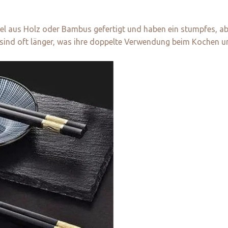
gel aus Holz oder Bambus gefertigt und haben ein stumpfes, 
ie sind oft länger, was ihre doppelte Verwendung beim Kochen u