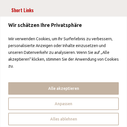
Short Links
News
Wir schätzen Ihre Privatsphäre
Wir verwenden Cookies, um Ihr Surferlebnis zu verbessern,
Impressum
personalisierte Anzeigen oder Inhalte einzusetzen und
AGB
unseren Datenverkehr zu analysieren. Wenn Sie auf „Alle
Datenschutz
akzeptieren" klicken, stimmen Sie der Anwendung von Cookies
zu.
Über uns
Über uns
Alle akzeptieren
Kontakt
Partner
Anpassen
Copyright © 2026 - China Foods Alliance - mybow
Alles ablehnen