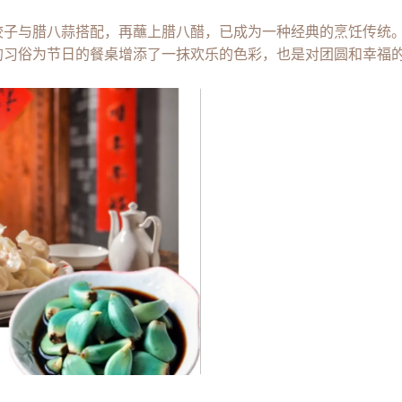
饺子与腊八蒜搭配，再蘸上腊八醋，已成为一种经典的烹饪传统
的习俗为节日的餐桌增添了一抹欢乐的色彩，也是对团圆和幸福