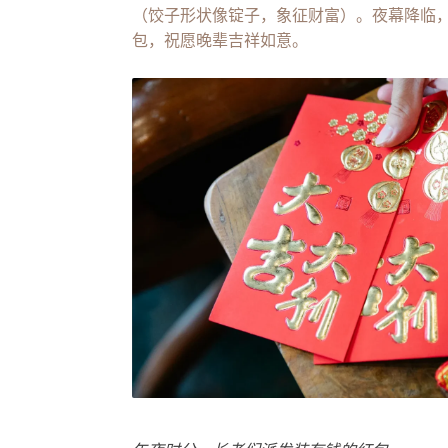
（饺子形状像锭子，象征财富）。夜幕降临，
包，祝愿晚辈吉祥如意。