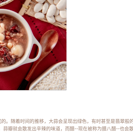
的。随着时间的推移，大蒜会呈现出绿色，有时甚至是翡翠般的
，蒜瓣就会散发出辛辣的味道，而醋--现在被称为腊八醋--也会