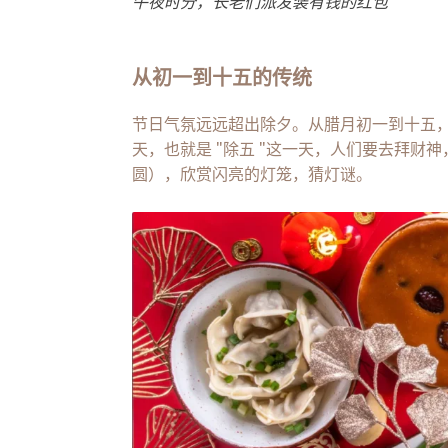
午夜时分，长老们派发装有钱的红包
从初一到十五的传统
节日气氛远远超出除夕。从腊月初一到十五
天，也就是 "除五 "这一天，人们要去拜
圆），欣赏闪亮的灯笼，猜灯谜。