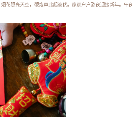
烟花照亮天空，鞭炮声此起彼伏。家家户户熬夜迎接新年。午夜时