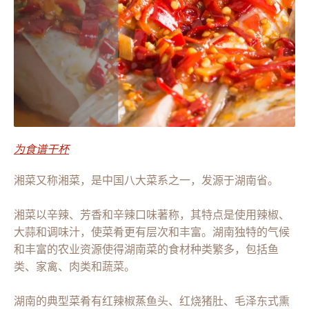
为食谱干杯
湘菜又称湘菜，是中国八大菜系之一，发源于湖南省。
湘菜以辛辣、芳香和辛辣口味著称，其特点是使用辣椒、
大蒜和调味汁，使菜肴更有层次和丰富。湖南独特的气候
和丰富的农业资源使得湖南菜的食材种类繁多，包括鱼
类、家禽、肉类和蔬菜。
湖南的典型菜肴有红辣椒蒸鱼头、红烧猪肚、毛泽东式熏