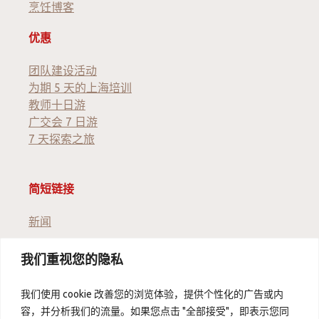
烹饪博客
优惠
团队建设活动
为期 5 天的上海培训
教师十日游
广交会 7 日游
7 天探索之旅
简短链接
新闻
我们重视您的隐私
版本说明
通用技术委员会
我们使用 cookie 改善您的浏览体验，提供个性化的广告或内
数据保护
容，并分析我们的流量。如果您点击 "全部接受"，即表示您同